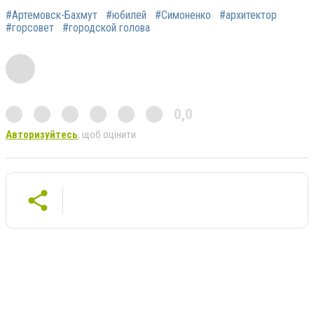
#Артемовск-Бахмут
#юбилей
#Симоненко
#архитектор
#горсовет
#городской голова
0,0
Авторизуйтесь
, щоб оцінити