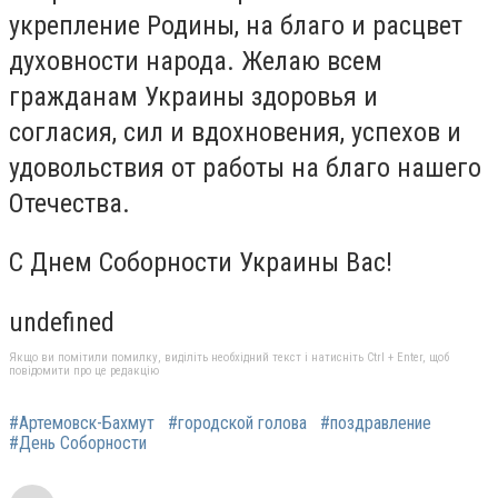
укрепление Родины, на благо и расцвет
духовности народа. Желаю всем
гражданам Украины здоровья и
согласия, сил и вдохновения, успехов и
удовольствия от работы на благо нашего
Отечества.
С Днем Соборности Украины Вас!
undefined
Якщо ви помітили помилку, виділіть необхідний текст і натисніть Ctrl + Enter, щоб
повідомити про це редакцію
#Артемовск-Бахмут
#городской голова
#поздравление
#День Соборности