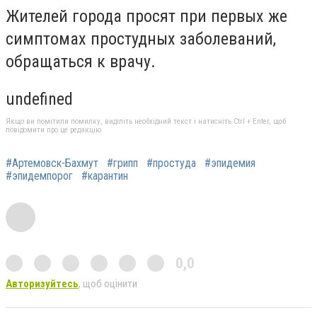
Жителей города просят при первых же
симптомах простудных заболеваний,
обращаться к врачу.
undefined
Якщо ви помітили помилку, виділіть необхідний текст і натисніть Ctrl + Enter, щоб
повідомити про це редакцію
#Артемовск-Бахмут
#грипп
#простуда
#эпидемия
#эпидемпорог
#карантин
0,0
Авторизуйтесь
, щоб оцінити