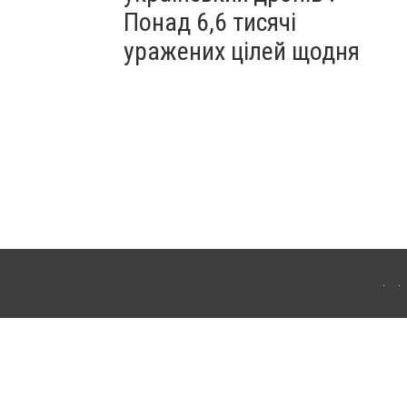
Понад 6,6 тисячі
уражених цілей щодня
ахмута (Артемівськ). Для інтернет-видань обов'язкове розміщення прямого,
аконом.
лама" публікуються на правах реклами.