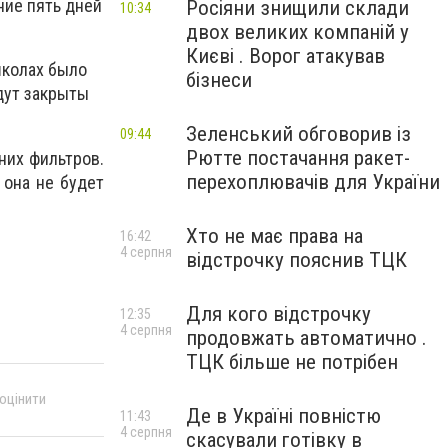
ние пять дней
Росіяни знищили склади
10:34
двох великих компаній у
Києві . Ворог атакував
школах было
бізнеси
удут закрыты
Зеленський обговорив із
09:44
Рютте постачання ракет-
них фильтров.
перехоплювачів для України
 она не будет
Хто не має права на
16:42
4 серпня
відстрочку пояснив ТЦК
Для кого відстрочку
12:35
4 серпня
продовжать автоматично .
ТЦК більше не потрібен
 оцінити
Де в Україні повністю
11:43
4 серпня
скасували готівку в