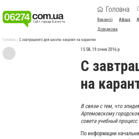
Головна
Вакансії
Афіша
А
Довідкова
Головна
С завтрашнего дня школы закроют на карантин
15:58, 19 січня 2016 р.
С завтра
на каран
В связи с тем, что эпид
Артемовскому городском
совета учебный процесс 
По информации начальни