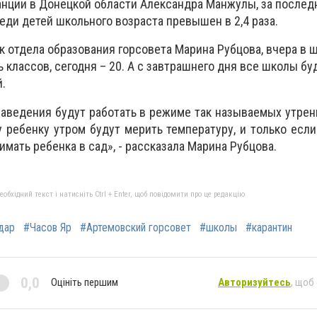
нции в Донецкой области Александра Манжулы, за послед
еди детей школьного возраста превышен в 2,4 раза.
к отдела образования горсовета Марина Рубцова, вчера в 
ь классов, сегодня – 20. А с завтрашнего дня все школы б
й.
ведения будут работать в режиме так называемых утрен
у ребенку утром будут мерить температуру, и только если
мать ребенка в сад», - рассказала Марина Рубцова.
бхідний текст і натисніть Ctrl + Enter, щоб повідомити про це редакцію
дар
#Часов Яр
#Артемовский горсовет
#школы
#карантин
0,0
Оцініть першим
Авторизуйтесь
, щоб