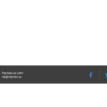
Реклама на сайті:
rek@citysites.ua
Допускається цитування матеріалів без отримання попередньої згоди 06274.com.ua з
відкритого для пошукових систем гіперпосилання на цитовані статті не нижче друго
Матеріали з плашками "Новини компаній", "Промо", "Партнерський матеріал", "Партнер