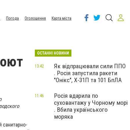
ы
Погода
Оголошення
Карта міста
ОСТАННІ НОВИНИ
роют
Як відпрацювали сили ППО
13:42
. Росія запустила ракети
"Онікс", Х-31П та 101 БпЛА
Росія вдарила по
11:46
о
суховантажу у Чорному морі
родского
. Вбила українського
моряка
й санитарно-