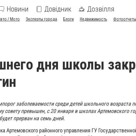
Новини
Довідник
Дозвілля
вто / Мото
Эксперты города
Блоги
Недвижимость
Фотоотчет
шнего дня школы зак
тин
емпорог заболеваемости среди детей школьного возраста п
у совету превышен, с 20 января в школах Артемовского го
будет прерван на семь дней.
ка Артемовского районного управления ГУ Государственно