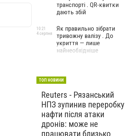
транспорті . QR-квитки
дають збій
Як правильно зібрати
10:21
4 серпня
тривожну валізу . До
укриття — лише
найнеобхідніше
ТОП НОВИНИ
Reuters - Рязанський
НПЗ зупинив переробку
нафти після атаки
дронів: може не
працювати близько