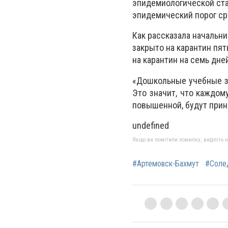
эпидемиологической ста
эпидемический порог ср
Как рассказала начальни
закрыто на карантин пят
на карантин на семь дне
«Дошкольные учебные за
Это значит, что каждом
повышенной, будут прини
undefined
Якщо ви помітили помилку, виділіть нео
#Артемовск-Бахмут
#Соле