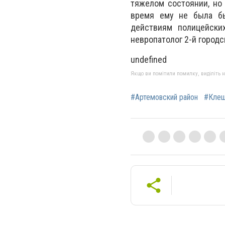
тяжелом состоянии, но
время ему не была бы
действиям полицейски
невропатолог 2-й город
undefined
Якщо ви помітили помилку, виділіть нео
#Артемовский район
#Клещ