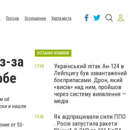
ы
Погода
Оголошення
Карта міста
ОСТАННІ НОВИНИ
з-за
Український літак Ан-124 в
17:09
Лейпцигу був завантажений
обе
боєприпасами. Дрон, який
«висів» над ним, пройшов
через систему виявлення —
м об
медіа
ски и нашли
Як відпрацювали сили ППО
13:42
. Росія запустила ракети
ение от 53-