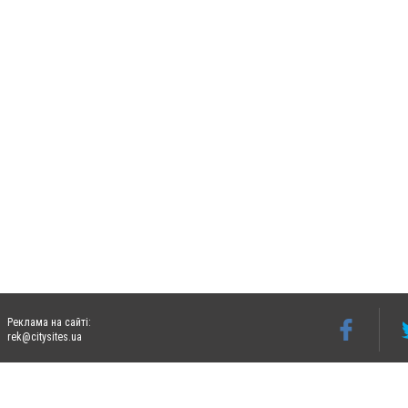
Реклама на сайті:
rek@citysites.ua
Допускається цитування матеріалів без отримання попередньої згоди 06274.com.ua з
відкритого для пошукових систем гіперпосилання на цитовані статті не нижче друго