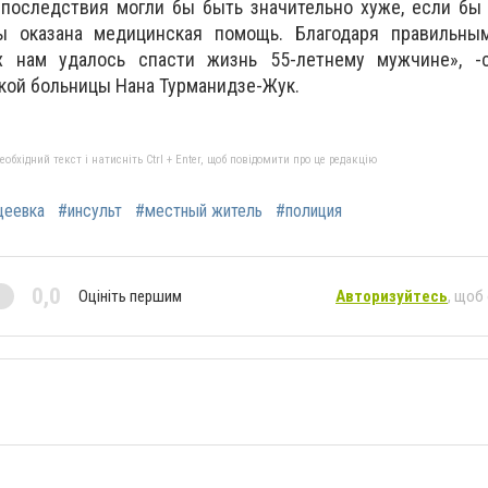
 последствия могли бы быть значительно хуже, если бы
 оказана медицинская помощь. Благодаря правильн
х нам удалось спасти жизнь 55-летнему мужчине», -с
ской больницы Нана Турманидзе-Жук.
бхідний текст і натисніть Ctrl + Enter, щоб повідомити про це редакцію
еевка
#инсульт
#местный житель
#полиция
0,0
Оцініть першим
Авторизуйтесь
, щоб