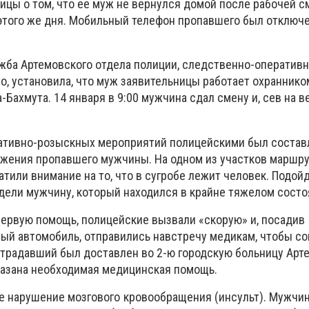
ицы о том, что ее муж не вернулся домой после рабочей с
 этого же дня. Мобильный телефон пропавшего был отключе
жба Артемовского отдела полиции, следственно-оперативна
о, установила, что муж заявительницы работает охраннико
Бахмута. 14 января в 9:00 мужчина сдал смену и, сев на в
ративно-розыскных мероприятий полицейскими был состав
жения пропавшего мужчины. На одном из участков маршру
тили внимание на то, что в сугробе лежит человек. Подой
дели мужчину, который находился в крайне тяжелом состо
ервую помощь, полицейские вызвали «скорую» и, посадив
ый автомобиль, отправились навстречу медикам, чтобы со
страдавший был доставлен во 2-ю городскую больницу Арт
оказана необходимая медицинская помощь.
е нарушение мозгового кровообращения (инсульт). Мужчин