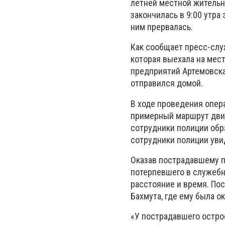
летней местной жительн
закончилась в 9:00 утра
ним прервалась.
Как сообщает пресс-слу
которая выехала на мест
предприятий Артемовска-
отправился домой.
В ходе проведения опе
примерный маршрут дви
сотрудники полиции обра
сотрудники полиции уви
Оказав пострадавшему п
потерпевшего в служебн
расстояние и время. По
Бахмута, где ему была 
«У пострадавшего остро