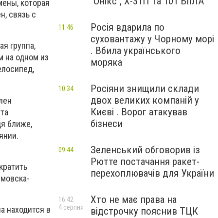
"Онікс", Х-31П та 101 БпЛА
мены, которая
н, связь с
Росія вдарила по
11:46
суховантажу у Чорному морі
я группа,
. Вбила українського
м на одном из
моряка
елосипед,
Росіяни знищили склади
10:34
двох великих компаній у
лен
Києві . Ворог атакував
та
бізнеси
дя ближе,
янии.
Зеленський обговорив із
09:44
Рютте постачання ракет-
кратить
перехоплювачів для України
емовска-
Хто не має права на
16:42
4 серпня
а находится в
відстрочку пояснив ТЦК