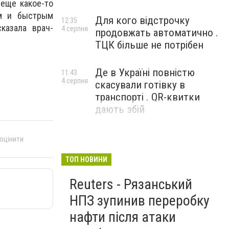
 еще какое-то
ым и быстрым
Для кого відстрочку
12:35
казала врач-
4 серпня
продовжать автоматично .
ТЦК більше не потрібен
Де в Україні повністю
11:43
4 серпня
скасували готівку в
транспорті . QR-квитки
дають збій
 оцінити
ТОП НОВИНИ
Reuters - Рязанський
НПЗ зупинив переробку
нафти після атаки