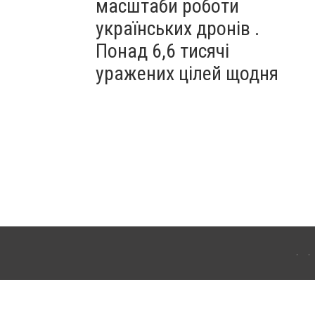
масштаби роботи
українських дронів .
Понад 6,6 тисячі
уражених цілей щодня
ахмута (Артемівськ). Для інтернет-видань обов'язкове розміщення прямого,
аконом.