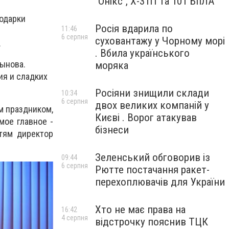
"Онікс", Х-31П та 101 БпЛА
подарки
Росія вдарила по
11:46
6 серпня
суховантажу у Чорному морі
.
. Вбила українського
тынова.
моряка
ия и сладких
Росіяни знищили склади
10:34
6 серпня
двох великих компаній у
м праздником,
Києві . Ворог атакував
мое главное -
бізнеси
етям директор
Зеленський обговорив із
09:44
6 серпня
Рютте постачання ракет-
перехоплювачів для України
Хто не має права на
16:42
4 серпня
відстрочку пояснив ТЦК