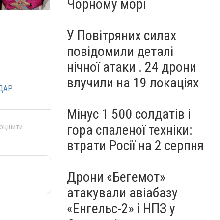
Чорному морі
У Повітряних силах
повідомили деталі
нічної атаки . 24 дрони
влучили на 19 локаціях
ДАР
Мінус 1 500 солдатів і
гора спаленої техніки:
 оцінити
втрати Росії на 2 серпня
Дрони «Бегемот»
атакували авіабазу
«Енгельс-2» і НПЗ у