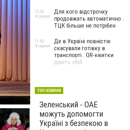
Для кого відстрочку
12:35
4 серпня
продовжать автоматично .
ТЦК більше не потрібен
Де в Україні повністю
11:43
4 серпня
скасували готівку в
транспорті . QR-квитки
дають збій
ТОП НОВИНИ
Зеленський - ОАЕ
можуть допомогти
Україні з безпекою в