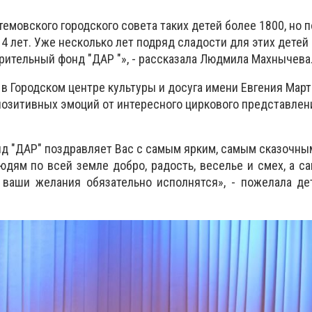
темовского городского совета таких детей более 1800, но 
14 лет. Уже несколько лет подряд сладости для этих детей
рительный фонд "ДАР "», - рассказала Людмила Махнычева
в Городском центре культуры и досуга имени Евгения Мар
позитивных эмоций от интересного циркового представлен
д "ДАР" поздравляет Вас с самым ярким, самым сказочны
дям по всей земле добро, радость, веселье и смех, а са
е ваши желания обязательно исполнятся», - пожелала д