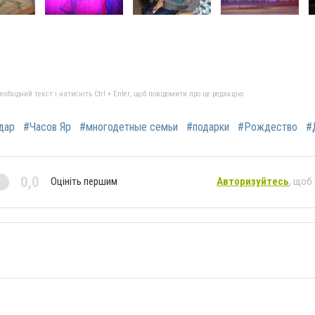
бхідний текст і натисніть Ctrl + Enter, щоб повідомити про це редакцію
дар
#Часов Яр
#многодетные семьи
#подарки
#Рождество
#
0,0
Оцініть першим
Авторизуйтесь
, щоб