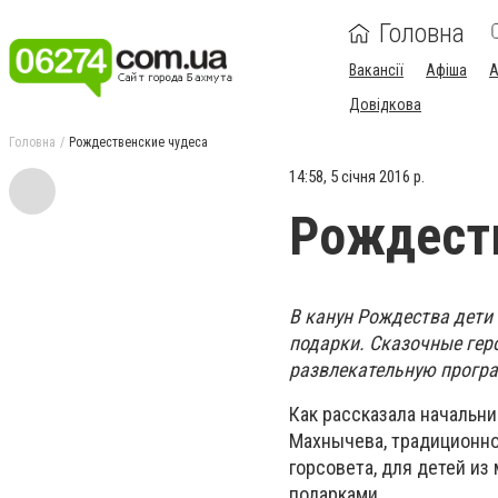
Головна
Вакансії
Афіша
А
Довідкова
Головна
Рождественские чудеса
14:58, 5 січня 2016 р.
Рождеств
В канун Рождества дети
подарки. Сказочные геро
развлекательную програ
Как рассказала начальн
Махнычева, традиционно
горсовета, для детей и
подарками.