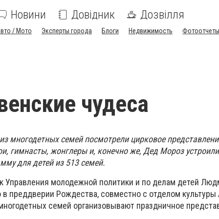
Новини
Довідник
Дозвілля
вто / Мото
Эксперты города
Блоги
Недвижимость
Фотоотчет
енские чудеса
 из многодетных семей посмотрели цирковое представлени
и, гимнасты, жонглеры и, конечно же, Дед Мороз устроили
мму для детей из 513 семей.
ик Управления молодежной политики и по делам детей Люд
 в преддверии Рождества, совместно с отделом культуры
з многодетных семей организовывают праздничное предста