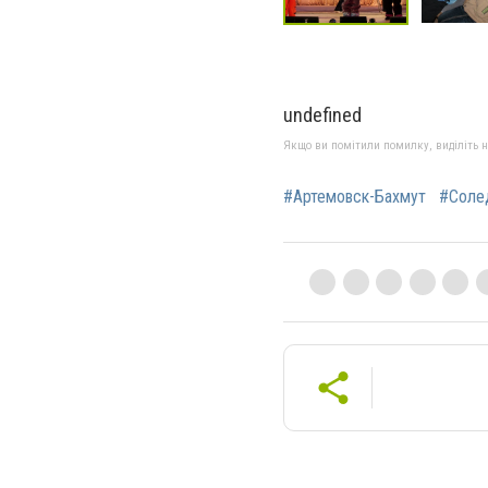
undefined
Якщо ви помітили помилку, виділіть нео
#Артемовск-Бахмут
#Соле