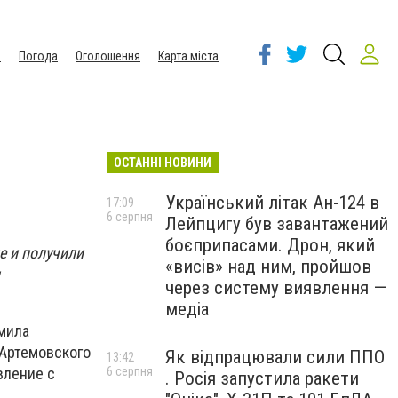
ы
Погода
Оголошення
Карта міста
ОСТАННІ НОВИНИ
Український літак Ан-124 в
17:09
6 серпня
Лейпцигу був завантажений
боєприпасами. Дрон, який
е и получили
«висів» над ним, пройшов
через систему виявлення —
медіа
мила
 Артемовского
Як відпрацювали сили ППО
13:42
6 серпня
вление с
. Росія запустила ракети