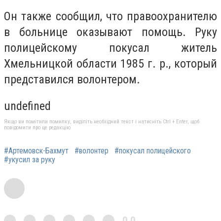
Он также сообщил, что правоохранителю
в больнице оказывают помощь. Руку
полицейскому покусал житель
Хмельницкой области 1985 г. р., который
представился волонтером.
undefined
Якщо ви помітили помилку, виділіть необхідний текст і натисніть Ctrl + Enter, щоб
повідомити про це редакцію
#Артемовск-Бахмут
#волонтер
#покусал полицейского
#укусил за руку
0,0