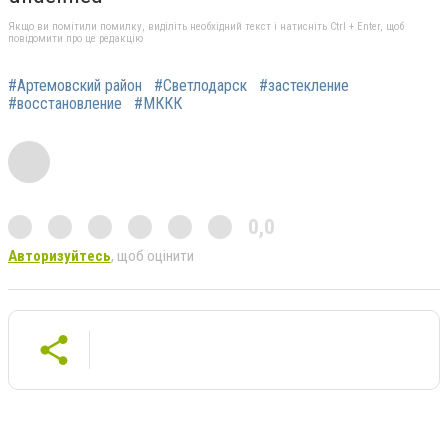
Якщо ви помітили помилку, виділіть необхідний текст і натисніть Ctrl + Enter, щоб
повідомити про це редакцію
#Артемовский район
#Светлодарск
#застекление
#восстановление
#МККК
0,0
Авторизуйтесь
, щоб оцінити