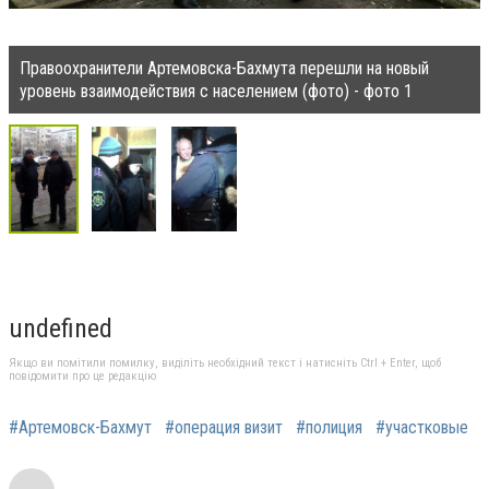
Правоохранители Артемовска-Бахмута перешли на новый
уровень взаимодействия с населением (фото) - фото 1
undefined
Якщо ви помітили помилку, виділіть необхідний текст і натисніть Ctrl + Enter, щоб
повідомити про це редакцію
#Артемовск-Бахмут
#операция визит
#полиция
#участковые