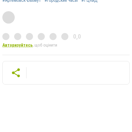
#Артемовск-Бахмут
#городские часы
#ГЦКиД
0,0
Авторизуйтесь
, щоб оцінити