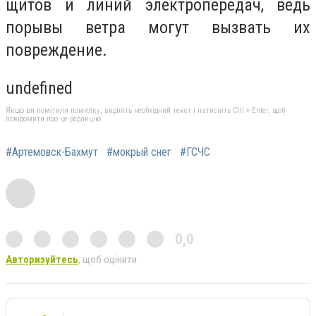
щитов и линий электропередач, ведь
порывы ветра могут вызвать их
повреждение.
undefined
Якщо ви помітили помилку, виділіть необхідний текст і натисніть Ctrl + Enter, щоб
повідомити про це редакцію
#Артемовск-Бахмут
#мокрый снег
#ГСЧС
0,0
Авторизуйтесь
, щоб оцінити