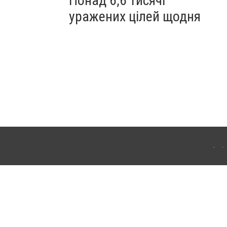
Понад 6,6 тисячі
уражених цілей щодня
ахмута (Артемівськ). Для інтернет-видань обов'язкове розміщення прямого,
аконом.
лама" публікуються на правах реклами.
ості
Правила сайту