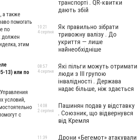
транспорті . QR-квитки
дають збій
 а также
раво помогать
Як правильно зібрати
10:21
е по
4 серпня
тривожну валізу . До
к должен
укриття — лише
иделка, этим
найнеобхідніше
еле
Які пільги можуть отримати
08:57
5-13) или по
4 серпня
люди з III групою
інвалідності . Держава
надає більше, ніж здається
4 Управления
х условий,
Пашинян подав у відставку
14:08
амостоятельно
2 серпня
. Союзник, що відвернувся
помогут с
від Кремля
Дрони «Бегемот» атакували
11:39