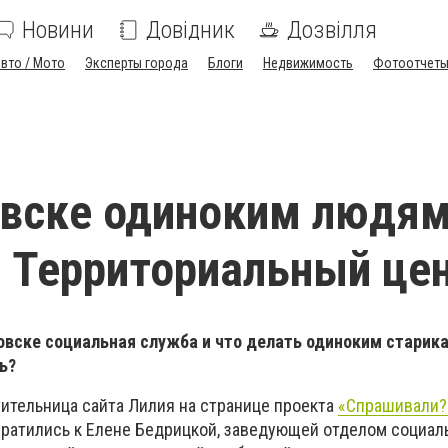
Новини
Довідник
Дозвілля
вто / Мото
Эксперты города
Блоги
Недвижимость
Фотоотчет
овске одиноким людя
 Территориальный це
овске социальная служба и что делать одиноким старик
ь?
тительница сайта Лилия на странице проекта
«Спрашивали?
ратились к Елене Бедрицкой, заведующей отделом социа