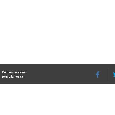
Реклама на сайті:
rek@citysites.ua
Допускається цитування матеріалів без отримання попередньої згоди 06274.com.ua з
відкритого для пошукових систем гіперпосилання на цитовані статті не нижче друго
Матеріали з плашками "Новини компаній", "Промо", "Партнерський матеріал", "Партнер
Реклама на сайті
Ф