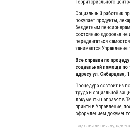
Территориального центр
Социальный работник при
покупает продукты, лек
бездетным пенсионерам 
состоянию здоровья не 
передвигаться самостоя
занимается Управление 
Все справки по процеду
социальной помощи по т
адресу ул. Сибирцева, 1
Процедура состоит из п
труда и социальной защ
документы направят в Т
прийти в Управление, по
оформлением документо
Якщо ви помітили помилку, виділіть нео