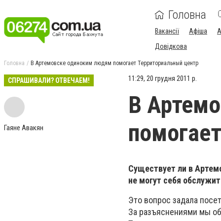
Головна
Вакансії
Афіша
А
Довідкова
Головна
В Артемовске одиноким людям помогает Территориальный центр
11:29, 20 грудня 2011 р.
СПРАШИВАЛИ? ОТВЕЧАЕМ!
В Артем
помогает
Гаяне Авакян
Существует ли в Артем
не могут себя обслужит
Это вопрос задала посе
За разъяснениями мы об