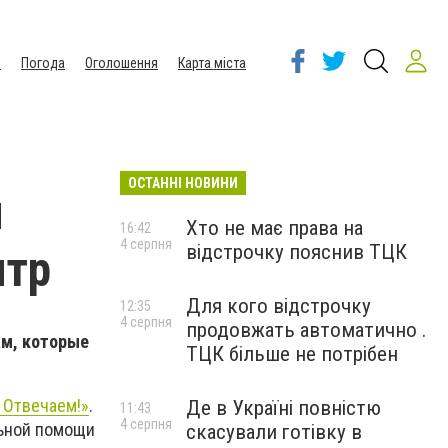
ы
Погода
Оголошення
Карта міста
ОСТАННІ НОВИНИ
м
Хто не має права на
16:42
4 серпня
відстрочку пояснив ТЦК
нтр
Для кого відстрочку
12:35
4 серпня
продовжать автоматично .
ам, которые
ТЦК більше не потрібен
 Отвечаем!»
.
Де в Україні повністю
11:43
4 серпня
льной помощи
скасували готівку в