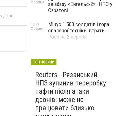
2 серпня
авіабазу «Енгельс-2» і НПЗ у
Саратові
 оцінити
Мінус 1 500 солдатів і гора
10:39
2 серпня
спаленої техніки: втрати
Росії на 2 серпня
ТОП НОВИНИ
Reuters - Рязанський
НПЗ зупинив переробку
нафти після атаки
дронів: може не
працювати близько