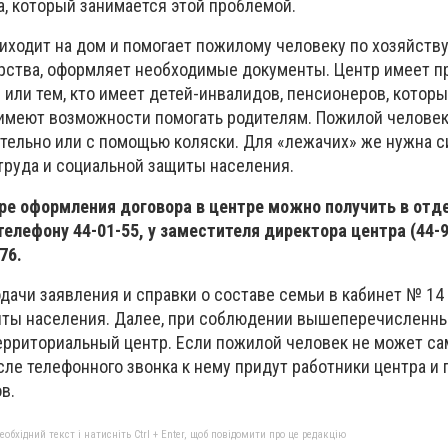
а, который занимается этой проблемой.
ходит на дом и помогает пожилому человеку по хозяйству,
арства, оформляет необходимые документы. Центр имеет п
или тем, кто имеет детей-инвалидов, пенсионеров, которы
имеют возможности помогать родителям. Пожилой челове
тельно или с помощью коляски. Для «лежачих» же нужна с
труда и социальной защиты населения.
ре оформления договора в центре можно получить в отд
елефону 44-01-55, у заместителя директора центра (44-9
76.
одачи заявления и справки о составе семьи в кабинет № 1
иты населения. Далее, при соблюдении вышеперечисленны
ерриториальный центр. Если пожилой человек не может с
сле телефонного звонка к нему придут работники центра и 
в.
бхідний текст і натисніть Ctrl + Enter, щоб повідомити про це редакцію