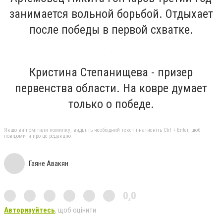
занимается вольной борьбой. Отдыхает
после победы в первой схватке.
Кристина Степанищева - призер
первенства области. На ковре думает
только о победе.
Якщо ви помітили помилку, виділіть необхідний текст і натисніть Ctrl + Enter, щоб
повідомити про це редакцію
Гаяне Авакян
0,0
Авторизуйтесь
, щоб оцінити