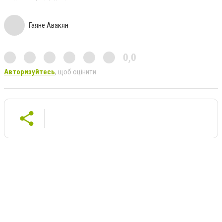
Гаяне Авакян
0,0
Авторизуйтесь
, щоб оцінити