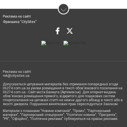
Реклама на сайті
Франшиза "CitySites"
Реклама на сайті:
rek@citysites.ua
Допускається цитування матеріалів без отримання попередньої згоди
06274.com.ua за умови розміщення в тексті обов'язкового посилання на
06274.com.ua - Сайт міста Бахмута (Артемівськ). Для інтернет-видань
обов'язкове розміщення прямого, відкритого для пошукових систем
гіперпосилання на цитовані статті не нижче другого абзацу в тексті або в
якості джерела. Порушення виняткових прав переслідується Законом.
Матеріали з плашками "Новини компаній", "Промо", "Партнерський
матеріал", "Партнерський спецпроєкт", "Політичні новини", "Пресреліз",
"PR", "Офіційно", "Політична реклама" публікуються на правах реклами.