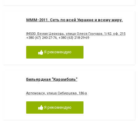
МММ-2011. Сеть по всей Украине и всему миру.
84500, Белая Церковь, улица Олеся Гончара, 1/42, оф. 215
+380 (67) 240-27-76
,
+380 (63) 218-29-69
Я рекомендую
Бильярдная "Карамболь"
Артемовск, улица Сибирцева, 186-а
Я рекомендую