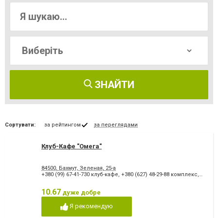
ЗНАЙТИ
Сортувати:
за рейтингом
за переглядами
Клуб-Кафе "Омега"
84500, Бахмут, Зеленая, 25-а
+380 (99) 67-41-730 клуб-кафе
,
+380 (627) 48-29-88 комплекс
,
+380 (
10.67
дуже добре
Я рекомендую