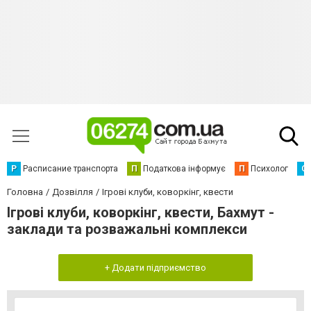
Р
Расписание транспорта
П
Податкова інформує
П
Психолог
С
Головна
Дозвілля
Ігрові клуби, коворкінг, квести
Ігрові клуби, коворкінг, квести, Бахмут -
заклади та розважальні комплекси
+ Додати підприємство