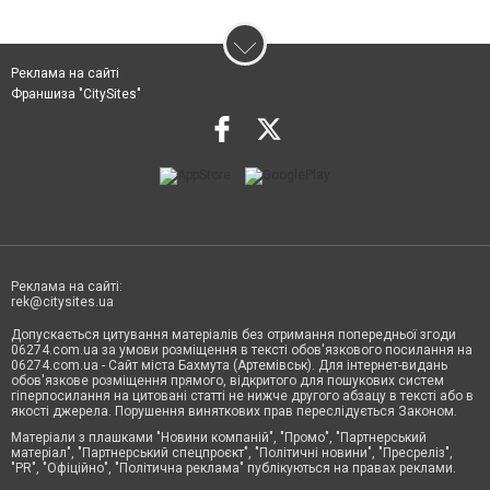
Реклама на сайті
Франшиза "CitySites"
Реклама на сайті:
rek@citysites.ua
Допускається цитування матеріалів без отримання попередньої згоди
06274.com.ua за умови розміщення в тексті обов'язкового посилання на
06274.com.ua - Сайт міста Бахмута (Артемівськ). Для інтернет-видань
обов'язкове розміщення прямого, відкритого для пошукових систем
гіперпосилання на цитовані статті не нижче другого абзацу в тексті або в
якості джерела. Порушення виняткових прав переслідується Законом.
Матеріали з плашками "Новини компаній", "Промо", "Партнерський
матеріал", "Партнерський спецпроєкт", "Політичні новини", "Пресреліз",
"PR", "Офіційно", "Політична реклама" публікуються на правах реклами.