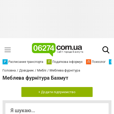
Р
Расписание транспорта
П
Податкова інформує
П
Психолог
С
Головна
Довідник
Меблі
Меблева фурнітура
Меблева фурнітура Бахмут
+ Додати підприємство