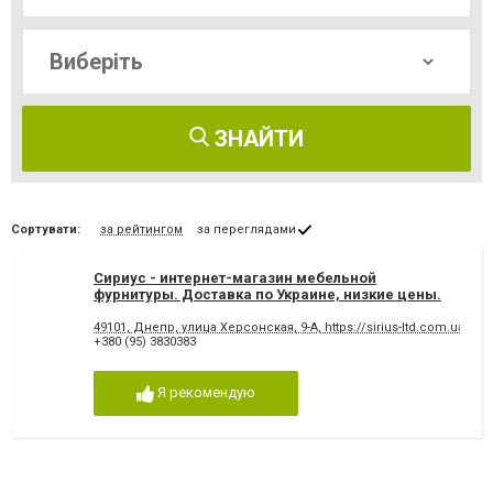
ЗНАЙТИ
Сортувати:
за рейтингом
за переглядами
Сириус - интернет-магазин мебельной
фурнитуры. Доставка по Украине, низкие цены.
49101, Днепр, улица Херсонская, 9-А, https://sirius-ltd.com.ua
+380 (95) 3830383
Я рекомендую