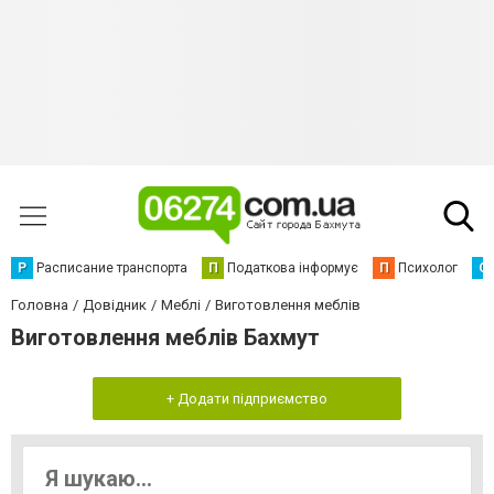
Р
Расписание транспорта
П
Податкова інформує
П
Психолог
С
Головна
Довідник
Меблі
Виготовлення меблів
Виготовлення меблів Бахмут
+ Додати підприємство