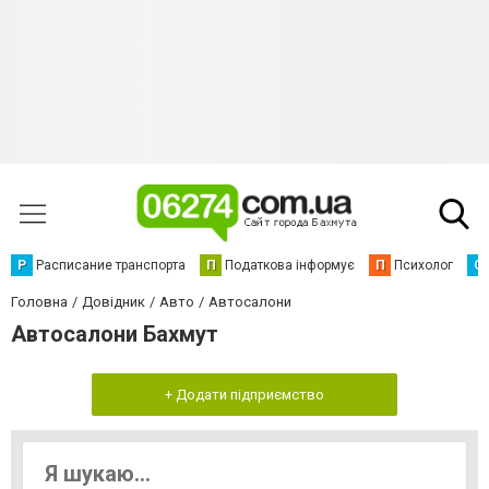
Р
Расписание транспорта
П
Податкова інформує
П
Психолог
С
Головна
Довідник
Авто
Автосалони
Автосалони Бахмут
+ Додати підприємство