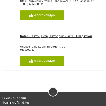
84500, Артемовск, улица Воровского, 4, ТК " Panasonic "
+380 (66) 597-88-41
Я рекомендую
Rolen - автоцентр, автопригін зі США під ключ
Олександрівка, він. Перемоги, 2-в
0800202760
Я рекомендую
Реклама на сайті
Франшиза "CitySites"