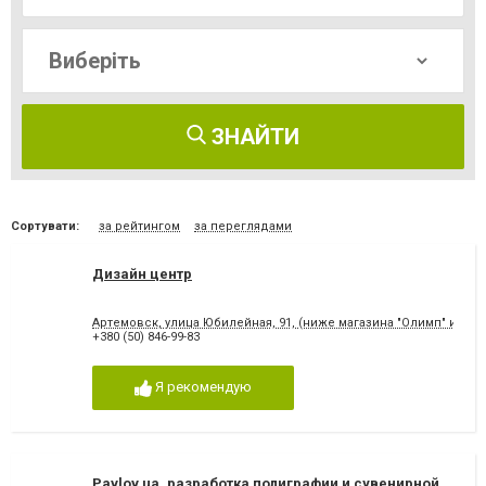
ЗНАЙТИ
Сортувати:
за рейтингом
за переглядами
Дизайн центр
Артемовск, улица Юбилейная, 91, (ниже магазина "Олимп" и "Лег
+380 (50) 846-99-83
Я рекомендую
Pavlov.ua, разработка полиграфии и сувенирной