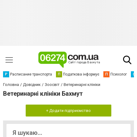
Р
Расписание транспорта
П
Податкова інформує
П
Психолог
С
Головна
Довідник
Зоосвіт
Ветеринарні клініки
Ветеринарні клініки Бахмут
+ Додати підприємство