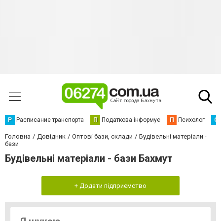
Р
Расписание транспорта
П
Податкова інформує
П
Психолог
С
Головна
Довідник
Оптові бази, склади
Будівельні матеріали -
бази
Будівельні матеріали - бази Бахмут
+ Додати підприємство