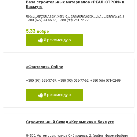
База строительных материалов «РЕАЛ-СТРОЙ» в
Бахмуте
84500, Артемовск, улица Леваневского, 16-б, Шевченко,1
+380 (627) 44-55-65
,
+380 (99) 281-72-72
5.33
добре
Я рекомендую
«Фантазия» Online
+380 (97) 635-37-57
,
+380 (93) 055-77-62
,
+380 (66) 071-02-89
Я рекомендую
Строительный Склад «Керамика» в Бахмуте
84500, Артемовск, улица Сибирцева, 2, (район фармафабрики); ул