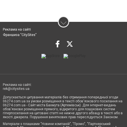
Реклама на сайті
Франшиза "CitySites"
Реклама на сайті:
rek@citysites.ua
Допускається цитування матеріалів без отримання попередньої згоди
06274.com.ua за умови розміщення в тексті обов'язкового посилання на
06274.com.ua - Сайт міста Бахмута (Артемівськ). Для інтернет-видань
обов'язкове розміщення прямого, відкритого для пошукових систем
гіперпосилання на цитовані статті не нижче другого абзацу в тексті або в
якості джерела. Порушення виняткових прав переслідується Законом.
Матеріали з плашками "Новини компаній", "Промо", "Партнерський