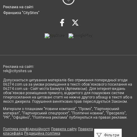
Реклама на сайті
Франшиза "CitySites"
Реклама на сайті:
rek@citysites.ua
Допускається цитування матеріалів без отримання попередньої згоди
06274.com.ua за умови розміщення в тексті обов'язкового посилання на
06274.com.ua - Сайт міста Бахмута (Артемівськ). Для інтернет-видань
обов'язкове розміщення прямого, відкритого для пошукових систем
гіперпосилання на цитовані статті не нижче другого абзацу в тексті або в
якості джерела. Порушення виняткових прав переслідується Законом.
Матеріали з плашками "Новини компаній", "Промо", "Партнерський
матеріал", "Партнерський спецпроєкт", "Політичні новини", "Пресреліз",
"PR", "Офіційно", "Політична реклама" публікуються на правах реклами.
Політика конфіденційності
Правила сайту
Правила
класифайд
Редакційна політика
Фільтри