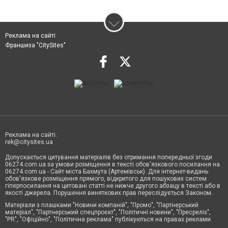
Реклама на сайті
Франшиза "CitySites"
Реклама на сайті:
rek@citysites.ua
Допускається цитування матеріалів без отримання попередньої згоди
06274.com.ua за умови розміщення в тексті обов'язкового посилання на
06274.com.ua - Сайт міста Бахмута (Артемівськ). Для інтернет-видань
обов'язкове розміщення прямого, відкритого для пошукових систем
гіперпосилання на цитовані статті не нижче другого абзацу в тексті або в
якості джерела. Порушення виняткових прав переслідується Законом.
Матеріали з плашками "Новини компаній", "Промо", "Партнерський
матеріал", "Партнерський спецпроєкт", "Політичні новини", "Пресреліз",
"PR", "Офіційно", "Політична реклама" публікуються на правах реклами.