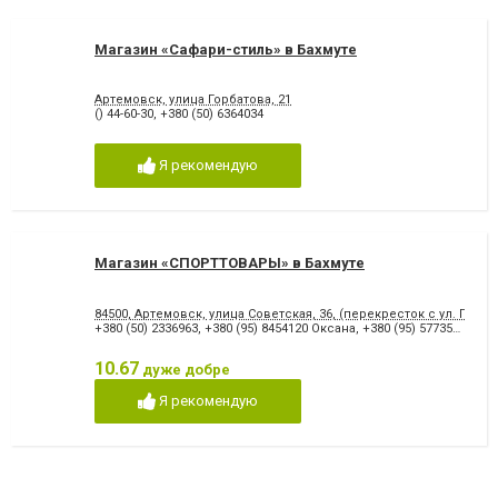
Магазин «Сафари-стиль» в Бахмуте
Артемовск, улица Горбатова, 21
() 44-60-30
,
+380 (50) 6364034
Я рекомендую
Магазин «СПОРТТОВАРЫ» в Бахмуте
84500, Артемовск, улица Советская, 36, (перекресток с ул. Горба
+380 (50) 2336963
,
+380 (95) 8454120 Оксана
,
+380 (95) 5773554 Виктория
10.67
дуже добре
Я рекомендую