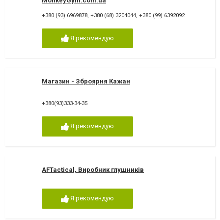
MonkeyGym.com.ua
+380 (93) 6969878
,
+380 (68) 3204044
,
+380 (99) 6392092
Я рекомендую
Магазин - Зброярня Кажан
+380(93)333-34-35
Я рекомендую
AFTactical, Виробник глушників
Я рекомендую