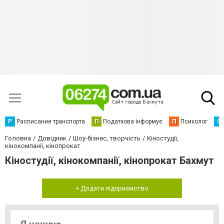
Р
Расписание транспорта
П
Податкова інформує
П
Психолог
С
Головна
Довідник
Шоу-бізнес, творчість
Кіностудії,
кінокомпанії, кінопрокат
Кіностудії, кінокомпанії, кінопрокат Бахмут
+ Додати підприємство