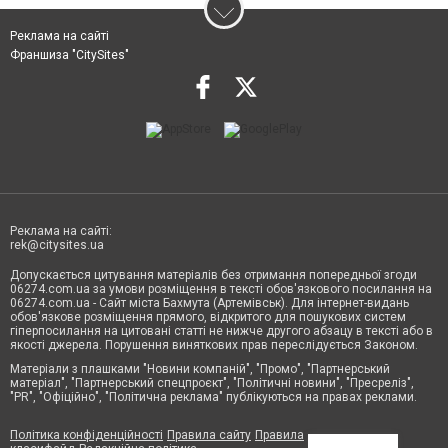
Реклама на сайті
Франшиза "CitySites"
Реклама на сайті:
rek@citysites.ua
Допускається цитування матеріалів без отримання попередньої згоди
06274.com.ua за умови розміщення в тексті обов'язкового посилання на
06274.com.ua - Сайт міста Бахмута (Артемівськ). Для інтернет-видань
обов'язкове розміщення прямого, відкритого для пошукових систем
гіперпосилання на цитовані статті не нижче другого абзацу в тексті або в
якості джерела. Порушення виняткових прав переслідується Законом.
Матеріали з плашками "Новини компаній", "Промо", "Партнерський
матеріал", "Партнерський спецпроєкт", "Політичні новини", "Пресреліз",
"PR", "Офіційно", "Політична реклама" публікуються на правах реклами.
Політика конфіденційності
Правила сайту
Правила