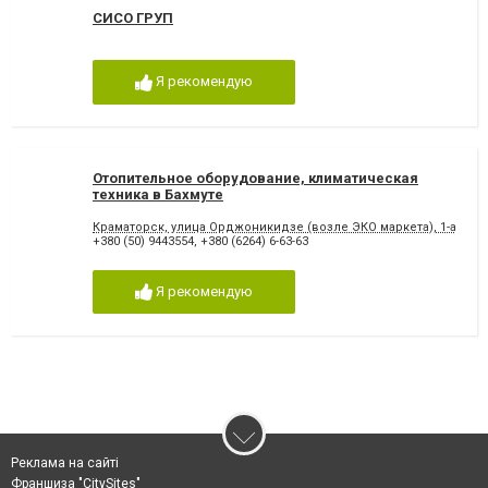
СИСО ГРУП
Я рекомендую
Отопительное оборудование, климатическая
техника в Бахмуте
Краматорск, улица Орджоникидзе (возле ЭКО маркета), 1-а
+380 (50) 9443554
,
+380 (6264) 6-63-63
Я рекомендую
Реклама на сайті
Франшиза "CitySites"